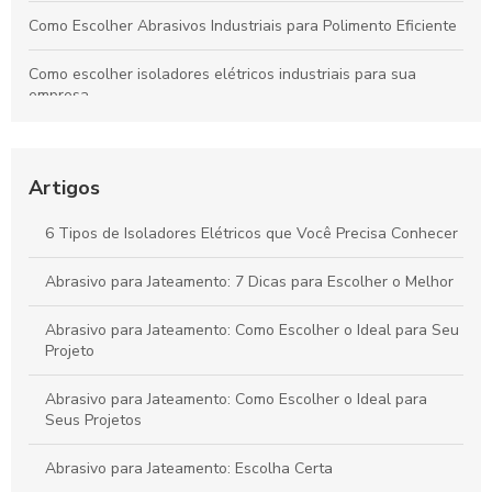
Como Escolher Abrasivos Industriais para Polimento Eficiente
Como escolher isoladores elétricos industriais para sua
empresa
Cerâmicas Industriais Avançadas para Inovação e
Sustentabilidade
Artigos
Revestimento de Tambores Industriais Aumenta Durabilidade
e Segurança
6 Tipos de Isoladores Elétricos que Você Precisa Conhecer
Cadinho Porcelana: O Guia Completo para Escolher e Usar
Abrasivo para Jateamento: 7 Dicas para Escolher o Melhor
Abrasivo para Jateamento: Como Escolher o Ideal para Seu
Projeto
Abrasivo para Jateamento: Como Escolher o Ideal para
Seus Projetos
Abrasivo para Jateamento: Escolha Certa