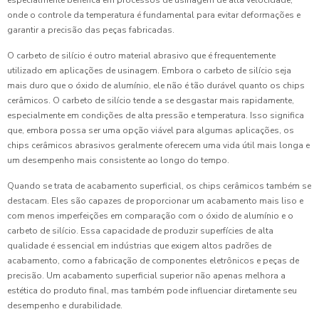
especialmente benéfica em processos de usinagem de alta velocidade,
onde o controle da temperatura é fundamental para evitar deformações e
garantir a precisão das peças fabricadas.
O carbeto de silício é outro material abrasivo que é frequentemente
utilizado em aplicações de usinagem. Embora o carbeto de silício seja
mais duro que o óxido de alumínio, ele não é tão durável quanto os chips
cerâmicos. O carbeto de silício tende a se desgastar mais rapidamente,
especialmente em condições de alta pressão e temperatura. Isso significa
que, embora possa ser uma opção viável para algumas aplicações, os
chips cerâmicos abrasivos geralmente oferecem uma vida útil mais longa e
um desempenho mais consistente ao longo do tempo.
Quando se trata de acabamento superficial, os chips cerâmicos também se
destacam. Eles são capazes de proporcionar um acabamento mais liso e
com menos imperfeições em comparação com o óxido de alumínio e o
carbeto de silício. Essa capacidade de produzir superfícies de alta
qualidade é essencial em indústrias que exigem altos padrões de
acabamento, como a fabricação de componentes eletrônicos e peças de
precisão. Um acabamento superficial superior não apenas melhora a
estética do produto final, mas também pode influenciar diretamente seu
desempenho e durabilidade.