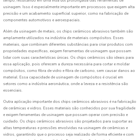
tempo, resultando em uma vida útil prolongada das ferramentas de
usinagem. Isso é especialmente importante em processos que exigem alta
precisão e um acabamento superficial superior, como na fabricação de
componentes automotivos e aeroespaciais.
Além da usinagem de metais, os chips cerâmicos abrasivos também são
amplamente utilizados na indústria de materiais compósitos. Esses
materiais, que combinam diferentes substâncias para criar produtos com
propriedades específicas, exigem ferramentas de usinagem que possam
lidar com suas características únicas. Os chips cerâmicos são ideais para
essa aplicação, pois oferecem a dureza necessária para cortar e moldar
compósitos, como fibra de vidro e fibra de carbono, sem causar danos ao
material. Essa capacidade de usinagem de compósitos é crucial em
setores como a indústria aeronáutica, onde a leveza e a resistência são
essenciais.
Outra aplicação importante dos chips cerâmicos abrasivos é na fabricação
de cerâmicas e vidros. Esses materiais são conhecidos por sua fragilidade
e exigem ferramentas de usinagem que possam operar com precisão e
cuidado. Os chips cerâmicos abrasivos são projetados para suportar as
altas temperaturas e pressões envolvidas na usinagem de cerâmicas e
vidros, garantindo que o processo seja realizado de forma eficiente e com