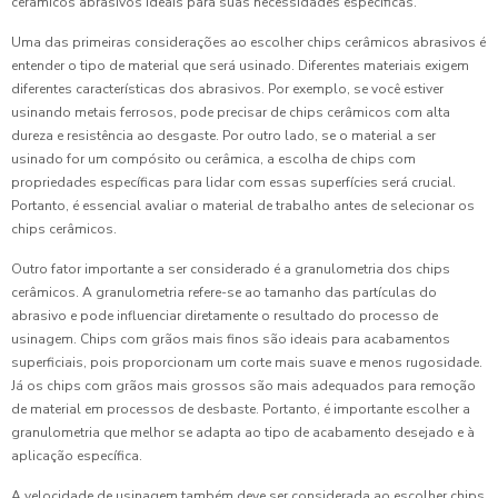
cerâmicos abrasivos ideais para suas necessidades específicas.
Uma das primeiras considerações ao escolher chips cerâmicos abrasivos é
entender o tipo de material que será usinado. Diferentes materiais exigem
diferentes características dos abrasivos. Por exemplo, se você estiver
usinando metais ferrosos, pode precisar de chips cerâmicos com alta
dureza e resistência ao desgaste. Por outro lado, se o material a ser
usinado for um compósito ou cerâmica, a escolha de chips com
propriedades específicas para lidar com essas superfícies será crucial.
Portanto, é essencial avaliar o material de trabalho antes de selecionar os
chips cerâmicos.
Outro fator importante a ser considerado é a granulometria dos chips
cerâmicos. A granulometria refere-se ao tamanho das partículas do
abrasivo e pode influenciar diretamente o resultado do processo de
usinagem. Chips com grãos mais finos são ideais para acabamentos
superficiais, pois proporcionam um corte mais suave e menos rugosidade.
Já os chips com grãos mais grossos são mais adequados para remoção
de material em processos de desbaste. Portanto, é importante escolher a
granulometria que melhor se adapta ao tipo de acabamento desejado e à
aplicação específica.
A velocidade de usinagem também deve ser considerada ao escolher chips