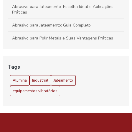
Abrasivo para Jateamento: Escolha Ideal e Aplicações
Práticas
Abrasivo para Jateamento: Guia Completo
Abrasivo para Polir Metais e Suas Vantagens Práticas
Abrasivo para polir metais: como escolher o melhor para
seus projetos
Tags
Abrasivo para Polir Metais: Dicas e Benefícios
Alumina
Industrial
Jateamento
Abrasivo para Polir Metais: Guia Completo
equipamentos vibratórios
Abrasivo plástico é a solução ideal para acabamentos
perfeitos e durabilidade em diversos materiais
Abrasivo Plástico Preço: Conheça os Melhores
Abrasivo Plástico Preço: Descubra Hoje Mesmo