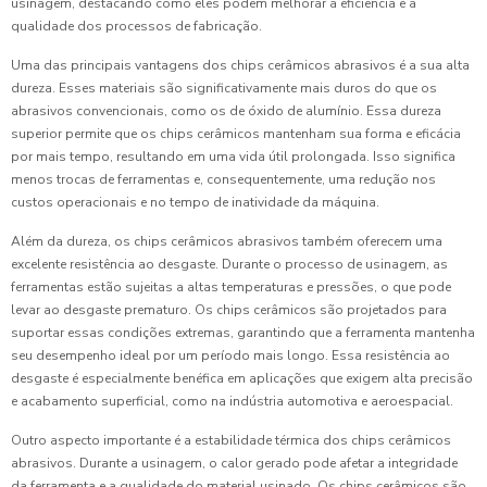
usinagem, destacando como eles podem melhorar a eficiência e a
qualidade dos processos de fabricação.
Uma das principais vantagens dos chips cerâmicos abrasivos é a sua alta
dureza. Esses materiais são significativamente mais duros do que os
abrasivos convencionais, como os de óxido de alumínio. Essa dureza
superior permite que os chips cerâmicos mantenham sua forma e eficácia
por mais tempo, resultando em uma vida útil prolongada. Isso significa
menos trocas de ferramentas e, consequentemente, uma redução nos
custos operacionais e no tempo de inatividade da máquina.
Além da dureza, os chips cerâmicos abrasivos também oferecem uma
excelente resistência ao desgaste. Durante o processo de usinagem, as
ferramentas estão sujeitas a altas temperaturas e pressões, o que pode
levar ao desgaste prematuro. Os chips cerâmicos são projetados para
suportar essas condições extremas, garantindo que a ferramenta mantenha
seu desempenho ideal por um período mais longo. Essa resistência ao
desgaste é especialmente benéfica em aplicações que exigem alta precisão
e acabamento superficial, como na indústria automotiva e aeroespacial.
Outro aspecto importante é a estabilidade térmica dos chips cerâmicos
abrasivos. Durante a usinagem, o calor gerado pode afetar a integridade
da ferramenta e a qualidade do material usinado. Os chips cerâmicos são