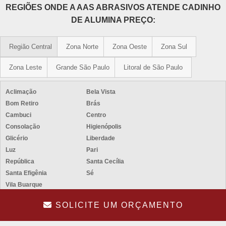
REGIÕES ONDE A AAS ABRASIVOS ATENDE CADINHO
DE ALUMINA PREÇO:
Região Central
Zona Norte
Zona Oeste
Zona Sul
Zona Leste
Grande São Paulo
Litoral de São Paulo
Aclimação
Bela Vista
Bom Retiro
Brás
Cambuci
Centro
Consolação
Higienópolis
Glicério
Liberdade
Luz
Pari
República
Santa Cecília
Santa Efigênia
Sé
Vila Buarque
SOLICITE UM ORÇAMENTO
AAS Abrasivos - Soluções Abrasivas de Alta Qualidade!