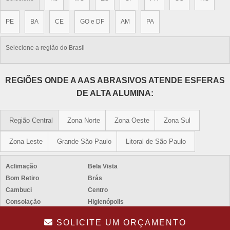
PE
BA
CE
GO e DF
AM
PA
Selecione a região do Brasil
REGIÕES ONDE A AAS ABRASIVOS ATENDE ESFERAS
DE ALTA ALUMINA:
Região Central
Zona Norte
Zona Oeste
Zona Sul
Zona Leste
Grande São Paulo
Litoral de São Paulo
Aclimação
Bela Vista
Bom Retiro
Brás
Cambuci
Centro
Consolação
Higienópolis
Glicério
Liberdade
SOLICITE UM ORÇAMENTO
Luz
Pari