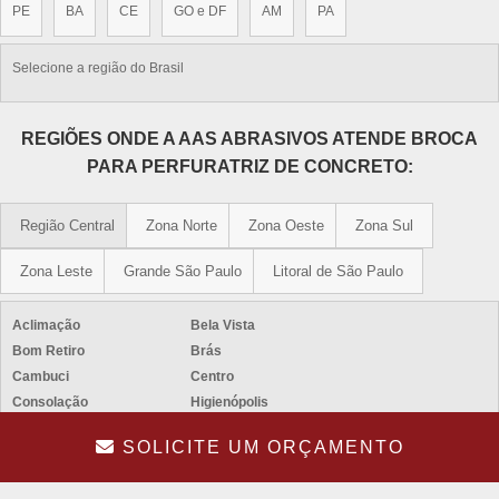
PE
BA
CE
GO e DF
AM
PA
Selecione a região do Brasil
REGIÕES ONDE A AAS ABRASIVOS ATENDE BROCA
PARA PERFURATRIZ DE CONCRETO:
Região Central
Zona Norte
Zona Oeste
Zona Sul
Zona Leste
Grande São Paulo
Litoral de São Paulo
Aclimação
Bela Vista
Bom Retiro
Brás
Cambuci
Centro
Consolação
Higienópolis
Glicério
Liberdade
SOLICITE UM ORÇAMENTO
Luz
Pari
República
Santa Cecília